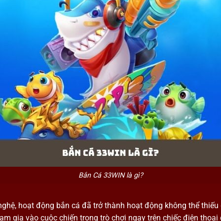
Bắn Cá 33WIN là gì?
ghệ, hoạt động bắn cá đã trở thành hoạt động không thể thiếu 
ham gia vào cuộc chiến trong trò chơi ngay trên chiếc điện thoạ