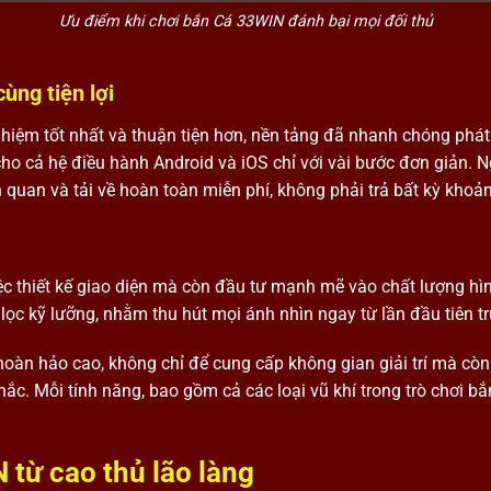
Ưu điểm khi chơi bắn Cá 33WIN đánh bại mọi đối thủ
ùng tiện lợi
iệm tốt nhất và thuận tiện hơn, nền tảng đã nhanh chóng phát 
 cho cả hệ điều hành Android và iOS chỉ với vài bước đơn giản. 
 quan và tải về hoàn toàn miễn phí, không phải trả bất kỳ khoả
ệc thiết kế giao diện mà còn đầu tư mạnh mẽ vào chất lượng hìn
lọc kỹ lưỡng, nhằm thu hút mọi ánh nhìn ngay từ lần đầu tiên t
àn hảo cao, không chỉ để cung cấp không gian giải trí mà còn t
c. Mỗi tính năng, bao gồm cả các loại vũ khí trong trò chơi bắ
 từ cao thủ lão làng