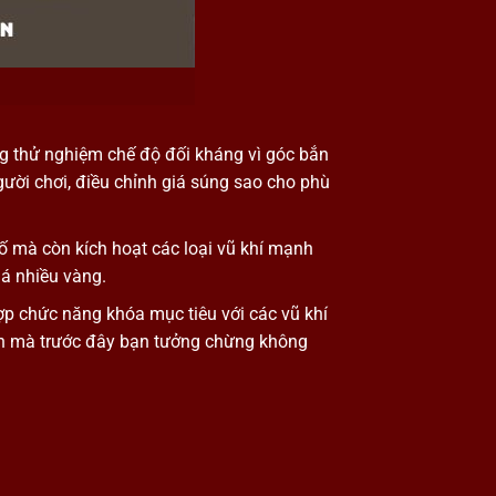
àng thử nghiệm chế độ đối kháng vì góc bắn
ười chơi, điều chỉnh giá súng sao cho phù
 mà còn kích hoạt các loại vũ khí mạnh
uá nhiều vàng.
hợp chức năng khóa mục tiêu với các vũ khí
 lớn mà trước đây bạn tưởng chừng không