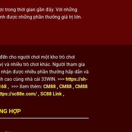
ợc trong thời gian gần đây. Với những
ành được những phần thưởng giá trị lớn.
đến cho người chơi một kho trò chơi
vị và nhiều trò chơi khác. Người tham gia
còn nhận được nhiều phần thưởng hấp dẫn và
đỉnh cao cùng nhà cái 33WIN. >>>
https://sh-
168
,
>>> Xem thêm
:
CM88
,
CM88
,
CM88
ttps://sc88e.com/
,
SC88 Link
,
NG HỢP