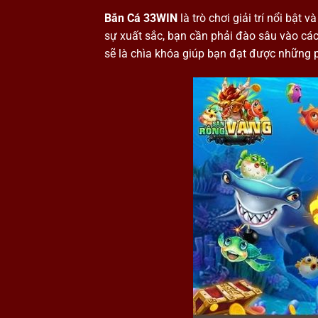
Bắn Cá 33WIN
là trò chơi giải trí nổi bật
sự xuất sắc, bạn cần phải đào sâu vào các
sẽ là chìa khóa giúp bạn đạt được những 