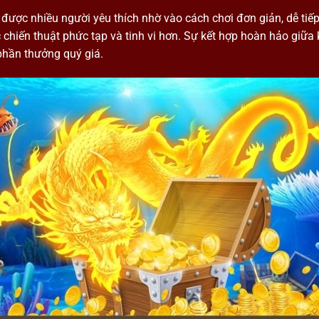
 và được nhiều người yêu thích nhờ vào cách chơi đơn giản, dễ tiế
 chiến thuật phức tạp và tinh vi hơn. Sự kết hợp hoàn hảo giữa
phần thưởng quý giá.