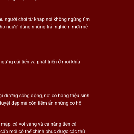
ệu người chơi từ khắp nơi không ngừng tìm
 cho người dùng những trải nghiệm mới mẻ
gừng cải tiến và phát triển ở mọi khía
ại dương sống động, nơi có hàng triệu sinh
 tuyệt đẹp mà còn tiềm ẩn những cơ hội
mập, cá voi vàng và cả nàng tiên cá
 cấp mới có thể chinh phục được các thử