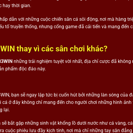
 hay thời gian.
hấp dẫn với những cuộc chiến săn cá sôi động, nơi mà hàng tri
ếu tố truyền thống, nhưng cổng game đã cải tiến và mang đến
3WIN thay vì các sân chơi khác?
33WIN
những trải nghiệm tuyệt vời nhất, địa chỉ cược đã không n
sản phẩm độc đáo này.
33WIN, bạn sẽ ngay lập tức bị cuốn hút bởi những làn sóng của đ
oài cá ở đây không chỉ mang đến cho người chơi những hình ảnh
 lại.
sẽ bắt gặp những sinh vật khổng lồ dưới nước như cá vàng, cá 
a cuộc phiêu lưu đầy kịch tính, nơi mà chỉ những tay săn đẳng