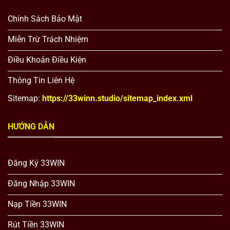
Chính Sách Bảo Mật
Miễn Trừ Trách Nhiệm
Điều Khoản Điều Kiện
Thông Tin Liên Hệ
Sitemap:
https://33winn.studio/sitemap_index.xml
HƯỚNG DẪN
Đăng Ký 33WIN
Đăng Nhập 33WIN
Nạp Tiền 33WIN
Rút Tiền 33WIN