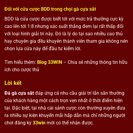
Đối với cửa cược BDD trong chọi gà cựa sắt
BDD là cửa cược được biết tới với mức trả thưởng cực kỳ
cao lên tới 1:8 nhưng xác suất thắng đem lại rất thấp đối
với loại hình giải trí này. Đó là lý do tại sao nhiều cao thủ
hay chuyên gia đều khuyên thành viên tham gia không nên
chọn lựa cửa này để đầu tư kiếm lời.
Tìm hiểu thêm:
Blog 33WIN
– Chia sẻ những thông tin hữu
ích cho cược thủ
Lời kết
Đá gà cựa sắt
đáp ứng cả nhu cầu giải trí lẫn săn thưởng
của khách hàng một cách trọn vẹn nhất ở thời điểm hiện
tại. Đặc biệt, tại nhà cái sảnh cược còn thường xuyên đưa
ra nhiều sự kiện khuyến mãi hấp dẫn mà chỉ những người
chơi đăng ký
33win
mới có thể nhận được.