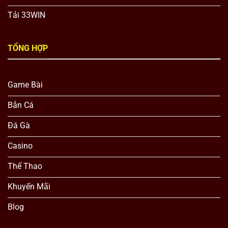
Tải 33WIN
TỔNG HỢP
Game Bài
Bắn Cá
Đá Gà
Casino
Thể Thao
Khuyến Mãi
Blog