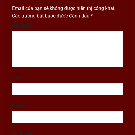
Email của bạn sẽ không được hiển thị công khai.
Các trường bắt buộc được đánh dấu
*
Bình luận
*
Tên
*
Email
*
Trang web