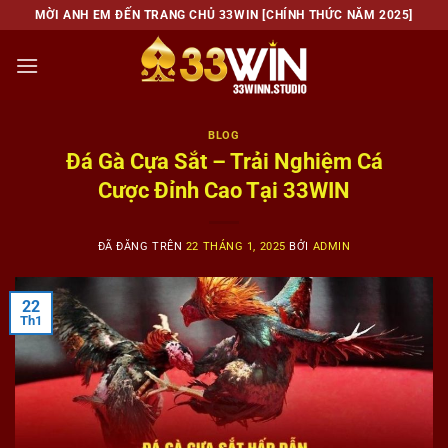
Chuyển
MỜI ANH EM ĐẾN TRANG CHỦ 33WIN [CHÍNH THỨC NĂM 2025]
đến
nội
dung
BLOG
Đá Gà Cựa Sắt – Trải Nghiệm Cá
Cược Đỉnh Cao Tại 33WIN
ĐÃ ĐĂNG TRÊN
22 THÁNG 1, 2025
BỞI
ADMIN
22
Th1