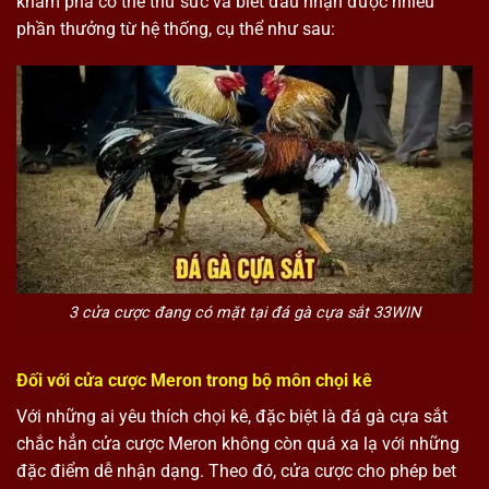
khám phá có thể thử sức và biết đâu nhận được nhiều
phần thưởng từ hệ thống, cụ thể như sau:
3 cửa cược đang có mặt tại đá gà cựa sắt 33WIN
Đối với cửa cược Meron trong bộ môn chọi kê
Với những ai yêu thích chọi kê, đặc biệt là đá gà cựa sắt
chắc hẳn cửa cược Meron không còn quá xa lạ với những
đặc điểm dễ nhận dạng. Theo đó, cửa cược cho phép bet